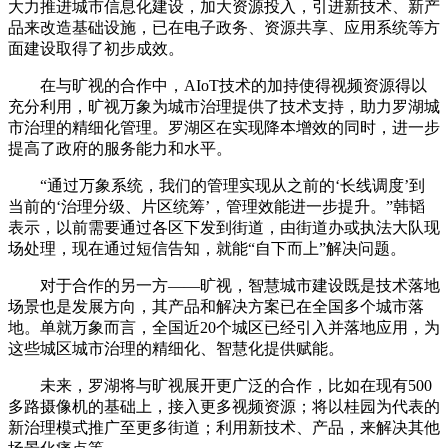
大力推进城市信息化建设，加大资源投入，引进新技术、新产
品来改造基础设施，已在电子政务、资源共享、应用系统等方
面建设取得了初步成效。
在与旷视的合作中，AIoT技术的加持使得视频资源得以
充分利用，旷视万象为城市治理提供了技术支持，助力罗湖城
市治理的精细化管理。罗湖区在实现降本增效的同时，进一步
提高了政府的服务能力和水平。
“通过万象系统，我们的管理实现从之前的‘长线调度’到
当前的‘治理分级、片区统筹’，管理效能进一步提升。”韩韬
表示，以前需要通过各区下发到街道，由街道办或执法大队现
场处理，现在通过短信告知，就能“自下而上”解决问题。
对于合作的另一方——旷视，智慧城市建设既是技术落地
场景也是发展方向，其产品和解决方案已在全国多个城市落
地。单就万象而言，全国近20个城区已经引入并落地应用，为
这些城区城市治理的精细化、智慧化提供赋能。
未来，罗湖将与旷视展开更广泛的合作，比如在现有500
多路摄像机的基础上，接入更多视频资源；将以桂园为代表的
新治理模式推广至更多街道；利用新技术、产品，来解决其他