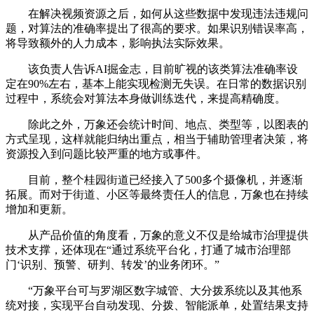
在解决视频资源之后，如何从这些数据中发现违法违规问
题，对算法的准确率提出了很高的要求。如果识别错误率高，
将导致额外的人力成本，影响执法实际效果。
该负责人告诉AI掘金志，目前旷视的该类算法准确率设
定在90%左右，基本上能实现检测无失误。在日常的数据识别
过程中，系统会对算法本身做训练迭代，来提高精确度。
除此之外，万象还会统计时间、地点、类型等，以图表的
方式呈现，这样就能归纳出重点，相当于辅助管理者决策，将
资源投入到问题比较严重的地方或事件。
目前，整个桂园街道已经接入了500多个摄像机，并逐渐
拓展。而对于街道、小区等最终责任人的信息，万象也在持续
增加和更新。
从产品价值的角度看，万象的意义不仅是给城市治理提供
技术支撑，还体现在“通过系统平台化，打通了城市治理部
门‘识别、预警、研判、转发’的业务闭环。”
“万象平台可与罗湖区数字城管、大分拨系统以及其他系
统对接，实现平台自动发现、分拨、智能派单，处置结果支持