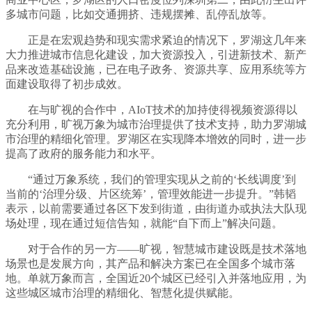
多城市问题，比如交通拥挤、违规摆摊、乱停乱放等。
正是在宏观趋势和现实需求紧迫的情况下，罗湖这几年来
大力推进城市信息化建设，加大资源投入，引进新技术、新产
品来改造基础设施，已在电子政务、资源共享、应用系统等方
面建设取得了初步成效。
在与旷视的合作中，AIoT技术的加持使得视频资源得以
充分利用，旷视万象为城市治理提供了技术支持，助力罗湖城
市治理的精细化管理。罗湖区在实现降本增效的同时，进一步
提高了政府的服务能力和水平。
“通过万象系统，我们的管理实现从之前的‘长线调度’到
当前的‘治理分级、片区统筹’，管理效能进一步提升。”韩韬
表示，以前需要通过各区下发到街道，由街道办或执法大队现
场处理，现在通过短信告知，就能“自下而上”解决问题。
对于合作的另一方——旷视，智慧城市建设既是技术落地
场景也是发展方向，其产品和解决方案已在全国多个城市落
地。单就万象而言，全国近20个城区已经引入并落地应用，为
这些城区城市治理的精细化、智慧化提供赋能。