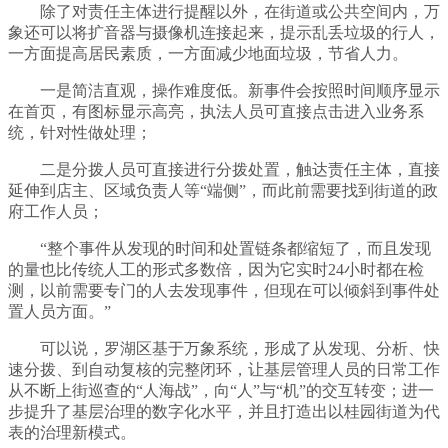
除了对责任主体进行提醒以外，在街道或公共空间内，万
象还可以将扩音器与摄像机连接起来，提示乱丢垃圾的行人，
一方面提高居民素质，一方面减少地面垃圾，节省人力。
一是简洁直观，操作难度低。新事件会按照时间顺序显示
在首页，有图标显示高亮，执法人员可直接点击进入业务系
统，针对性做处理；
二是分拨人员可直接进行分拨处置，触达责任主体，直接
延伸到店主、区域负责人等“端侧”，而此前需要找到街道的政
府工作人员；
“整个事件从发现的时间和处置链条都缩短了，而且发现
的量也比传统人工的形式多数倍，因为它实时24小时都在检
测，以前需要专门的人去发现事件，但现在可以倾斜到事件处
置人员方面。”
可以说，罗湖区基于万象系统，形成了从发现、分析、快
速分拨、到自动复核的完整闭环，让基层管理人员的日常工作
从不断上街巡查的“人海战”，向“人”与“机”的交互转变；进一
步提升了基层治理的数字化水平，并且打造出以桂园街道为代
表的治理新模式。